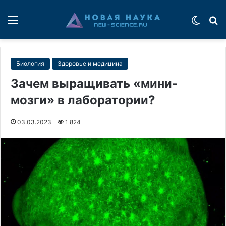
Меню
Switch
П
Биология
Здоровье и медицина
Зачем выращивать «мини-
мозги» в лаборатории?
03.03.2023
1 824