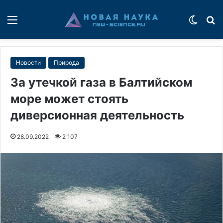
Меню
Switch
П
Новости
Природа
За утечкой газа в Балтийском
море может стоять
диверсионная деятельность
28.09.2022
2 107