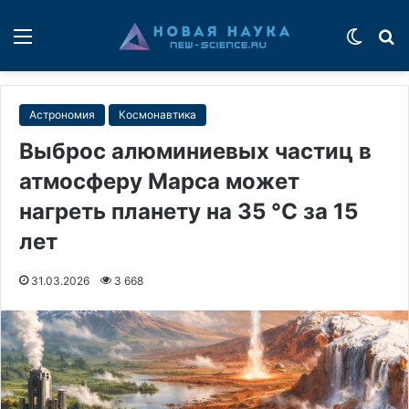
Меню
Switch
П
Астрономия
Космонавтика
Выброс алюминиевых частиц в
атмосферу Марса может
нагреть планету на 35 °C за 15
лет
31.03.2026
3 668