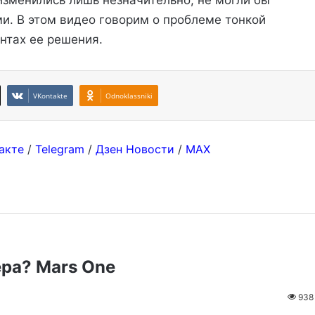
зменились лишь незначительно, не могли бы
ми. В этом видео говорим о проблеме тонкой
нтах ее решения.
VKontakte
Odnoklassniki
акте
/
Telegram
/
Дзен Новости
/
MAX