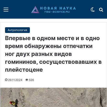
Меню
Switch
П
Антропология
Впервые в одном месте и в одно
время обнаружены отпечатки
ног двух разных видов
гомининов, сосуществовавших в
плейстоцене
29.11.2024
526