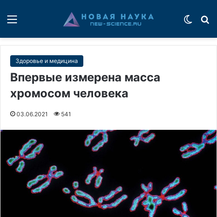
Меню
Switch
П
Здоровье и медицина
Впервые измерена масса
хромосом человека
03.06.2021
541