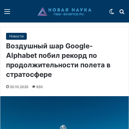
Меню
Switch
П
Новости
Воздушный шар Google-
Alphabet побил рекорд по
продолжительности полета в
стратосфере
30.10.2020
930