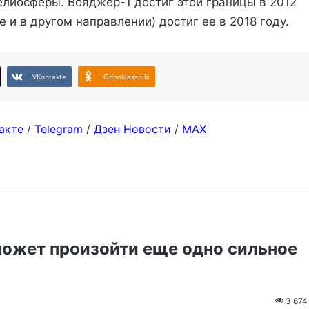
елиосферы. Вояджер-1 достиг этой границы в 2012
 и в другом направлении) достиг ее в 2018 году.
VKontakte
Odnoklassniki
акте
/
Telegram
/
Дзен Новости
/
MAX