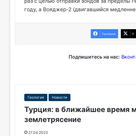
раз с целью отправки зондов за пределы г
году, а Вояджер-2 (двигавшийся медленнее
Facebook
X
Подпишитесь на нас:
Вконт