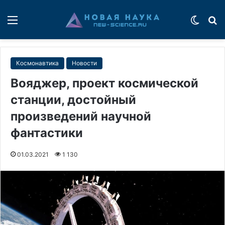
Меню
Switch
П
Космонавтика
Новости
Вояджер, проект космической
станции, достойный
произведений научной
фантастики
01.03.2021
1 130