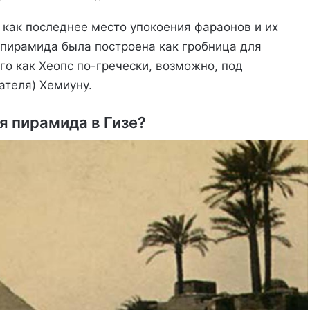
как последнее место упокоения фараонов и их
 пирамида была построена как гробница для
го как Хеопс по-гречески, возможно, под
ателя) Хемиуну.
я пирамида в Гизе?