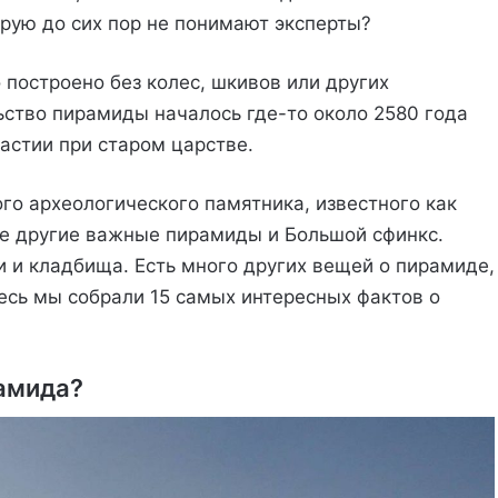
орую до сих пор не понимают эксперты?
построено без колес, шкивов или других
ьство пирамиды началось где-то около 2580 года
настии при старом царстве.
го археологического памятника, известного как
ве другие важные пирамиды и Большой сфинкс.
 и кладбища. Есть много других вещей о пирамиде,
десь мы собрали 15 самых интересных фактов о
рамида?