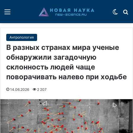
Меню
Switch
П
Антропология
В разных странах мира ученые
обнаружили загадочную
склонность людей чаще
поворачивать налево при ходьбе
14.06.2026
2 207