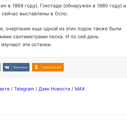
н в 1868 году), Гокстаде (обнаружен в 1880 году) и
и сейчас выставлены в Осло.
ие, очертания еще одной из этих лодок также были
кими сантиметрами песка. И по сей день
изучают эти останки.
VKontakte
Odnoklassniki
акте
/
Telegram
/
Дзен Новости
/
MAX