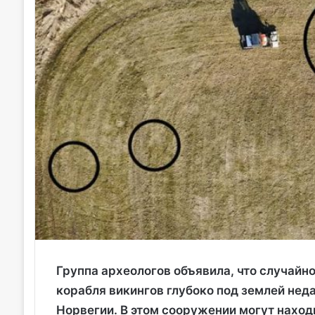
Группа археологов объявила, что случайн
корабля викингов глубоко под землей нед
Норвегии. В этом сооружении могут наход