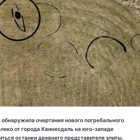
о обнаружила очертания нового погребального
алеко от города Квинесдаль на юго-западе
иться останки древнего представителя элиты.