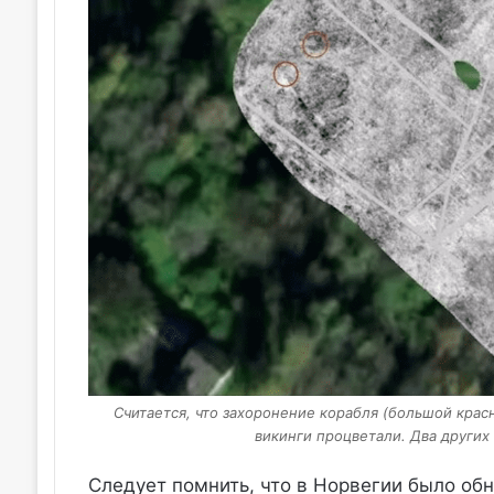
Считается, что захоронение корабля (большой крас
викинги процветали. Два других
Следует помнить, что в Норвегии было об