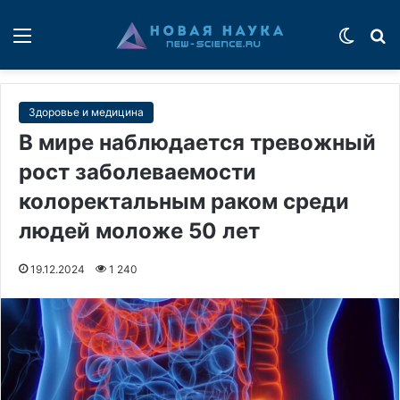
Меню
Switch
П
Здоровье и медицина
В мире наблюдается тревожный
рост заболеваемости
колоректальным раком среди
людей моложе 50 лет
19.12.2024
1 240