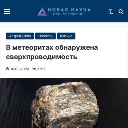
Меню
Switch
П
Астрофизика
Новости
Физика
В метеоритах обнаружена
сверхпроводимость
30.03.2020
3 211