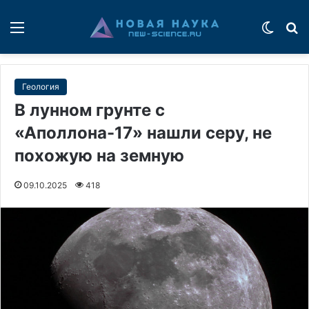
Меню
Switch
П
Геология
В лунном грунте с
«Аполлона-17» нашли серу, не
похожую на земную
09.10.2025
418