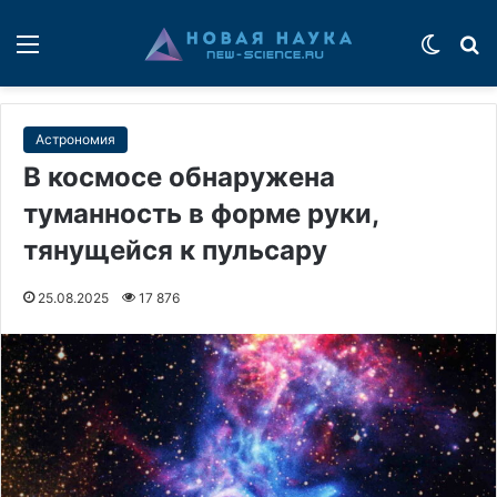
Меню
Switch
П
Астрономия
В космосе обнаружена
туманность в форме руки,
тянущейся к пульсару
25.08.2025
17 876