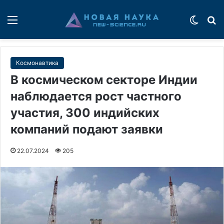
Меню
Switch
П
Космонавтика
В космическом секторе Индии
наблюдается рост частного
участия, 300 индийских
компаний подают заявки
22.07.2024
205