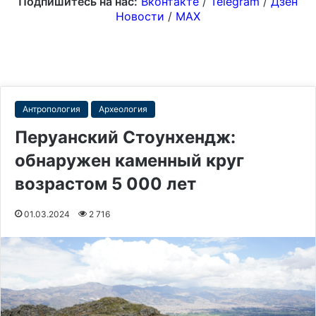
Подпишитесь на нас:
Вконтакте
/
Telegram
/
Дзен
Новости
/
MAX