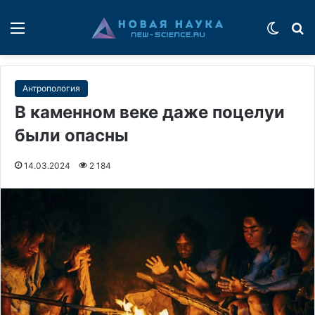
Меню
Switch
П
Антропология
В каменном веке даже поцелуи
были опасны
14.03.2024
2 184