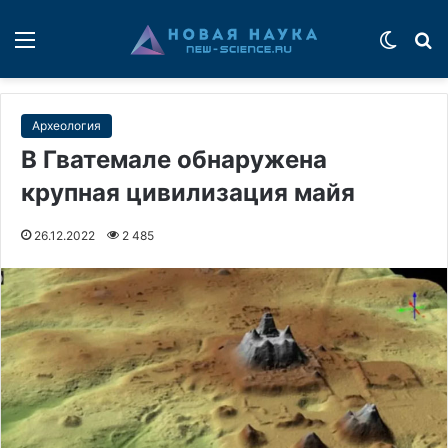
Меню
Switch
П
Археология
В Гватемале обнаружена
крупная цивилизация майя
26.12.2022
2 485