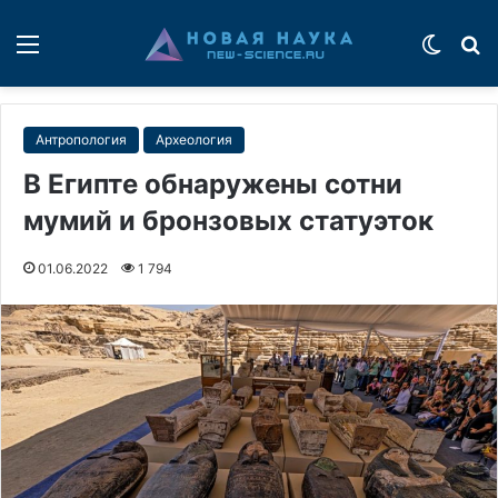
Меню
Switch
П
Антропология
Археология
В Египте обнаружены сотни
мумий и бронзовых статуэток
01.06.2022
1 794