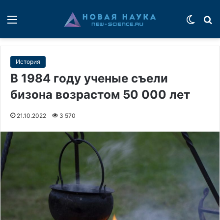
Меню
Switch
П
История
В 1984 году ученые съели
бизона возрастом 50 000 лет
21.10.2022
3 570