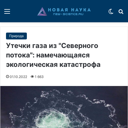
Меню
Switch
П
Природа
Утечки газа из "Северного
потока": намечающаяся
экологическая катастрофа
01.10.2022
1 663