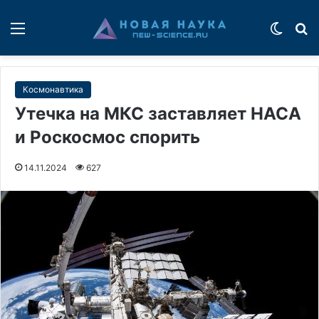
Меню
Switch
П
Космонавтика
Утечка на МКС заставляет НАСА
и Роскосмос спорить
14.11.2024
627