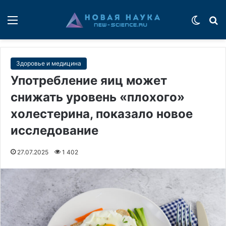
Меню
Switch
П
Здоровье и медицина
Употребление яиц может
снижать уровень «плохого»
холестерина, показало новое
исследование
27.07.2025
1 402