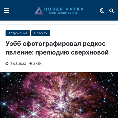
Меню
Switch
П
Астрономия
Новости
Уэбб сфотографировал редкое
явление: прелюдию сверхновой
15.03.2023
2 454