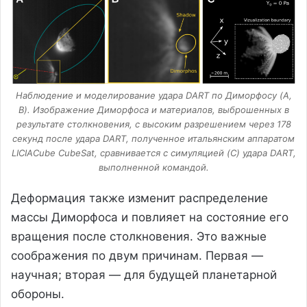
Наблюдение и моделирование удара DART по Диморфосу (A,
B). Изображение Диморфоса и материалов, выброшенных в
результате столкновения, с высоким разрешением через 178
секунд после удара DART, полученное итальянским аппаратом
LICIACube CubeSat, сравнивается с симуляцией (C) удара DART,
выполненной командой.
Деформация также изменит распределение
массы Диморфоса и повлияет на состояние его
вращения после столкновения. Это важные
соображения по двум причинам. Первая —
научная; вторая — для будущей планетарной
обороны.