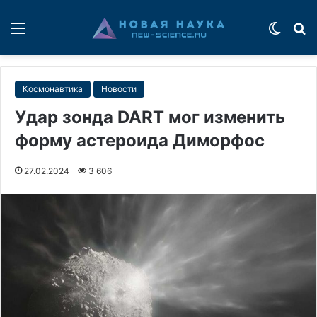
Меню
Switch
П
Космонавтика
Новости
Удар зонда DART мог изменить
форму астероида Диморфос
27.02.2024
3 606