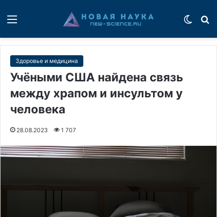
Меню
Switch
П
Здоровье и медицина
Учёными США найдена связь
между храпом и инсультом у
человека
28.08.2023
1 707