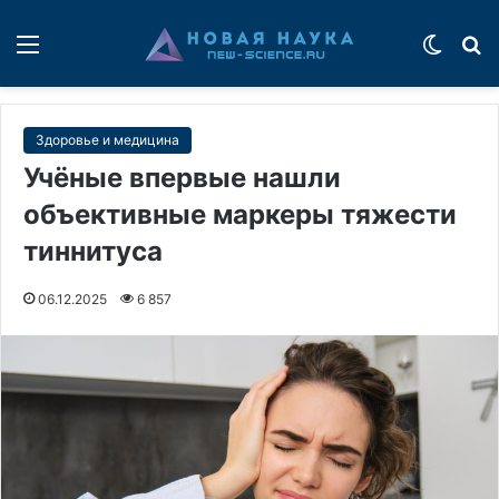
Меню
Switch
П
Здоровье и медицина
Учёные впервые нашли
объективные маркеры тяжести
тиннитуса
06.12.2025
6 857