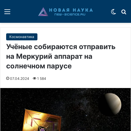
Меню
Switch
П
Космонавтика
Учёные собираются отправить
на Меркурий аппарат на
солнечном парусе
07.04.2024
1 584