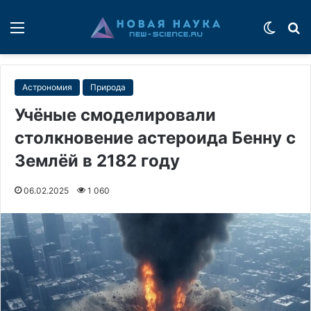
Меню
Switch
П
Астрономия
Природа
Учёные смоделировали
столкновение астероида Бенну с
Землёй в 2182 году
06.02.2025
1 060