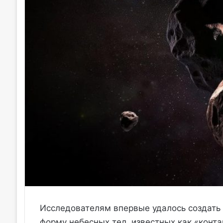
Исследователям впервые удалось создать
форму небесных тел, известных как «конт