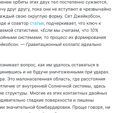
менем орбиты этих двух тел постепенно сужаются,
ечу друг другу, пока они не вступают в чрезвычайно
 каждый свою округлую форму. Сет Джейкобсон,
еде и соавтор
статьи
, подчеркивает, что ключ к
емой статистики. «
Если мы считаем, что 10%
ойными системами, то процесс их формирования
йкобсон. — Гравитационный коллапс идеально
озникает вопрос, как им удалось оставаться в
динившись и не будучи уничтоженными при ударах.
ра. Это малонаселенная область, где расстояния
отличие от внутренней Солнечной системы, здесь
ие структуры. Многие из этих контактных двойных
удивительно гладкие поверхности и лишены
вии значительной бомбардировки. Проще говоря, ни