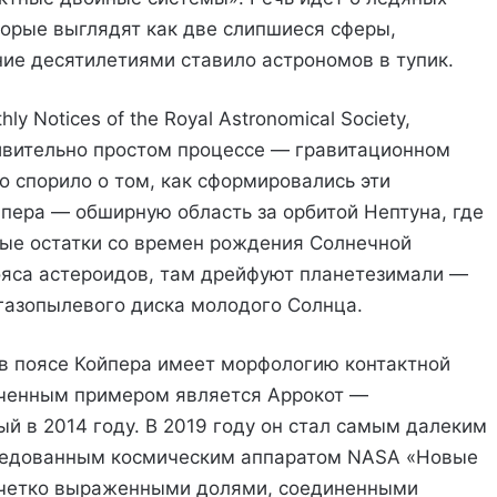
орые выглядят как две слипшиеся сферы,
ие десятилетиями ставило астрономов в тупик.
 Notices of the Royal Astronomical Society,
ивительно простом процессе — гравитационном
о спорило о том, как сформировались эти
пера — обширную область за орбитой Нептуна, где
ые остатки со времен рождения Солнечной
пояса астероидов, там дрейфуют планетезимали —
газопылевого диска молодого Солнца.
в поясе Койпера имеет морфологию контактной
ученным примером является Аррокот —
й в 2014 году. В 2019 году он стал самым далеким
следованным космическим аппаратом NASA «Новые
я четко выраженными долями, соединенными