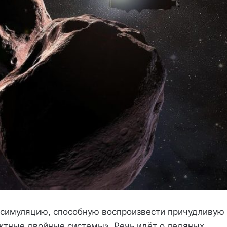
 симуляцию, способную воспроизвести причудливую
актные двойные системы». Речь идёт о ледяных