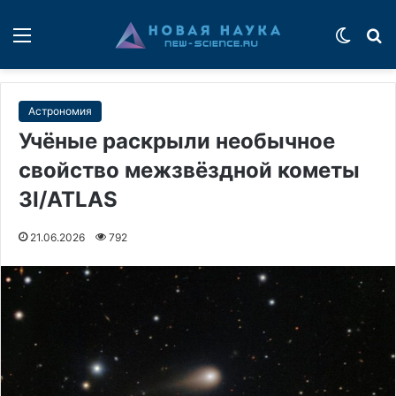
Меню
Switch
П
Астрономия
Учёные раскрыли необычное
свойство межзвёздной кометы
3I/ATLAS
21.06.2026
792