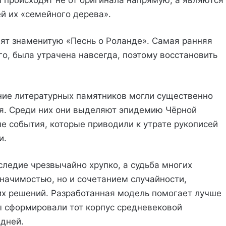
 происходят не от оригинала напрямую, а являются
й их «семейного дерева».
ят знаменитую «Песнь о Роланде». Самая ранняя
го, была утрачена навсегда, поэтому восстановить
ние литературных памятников могли существенно
ия. Среди них они выделяют эпидемию Чёрной
е события, которые приводили к утрате рукописей
и.
следие чрезвычайно хрупко, а судьба многих
значимостью, но и сочетанием случайности,
их решений. Разработанная модель помогает лучше
ы сформировали тот корпус средневековой
 дней.