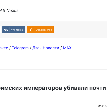
AS Nexus.
VKontakte
Odnoklassniki
акте
/
Telegram
/
Дзен Новости
/
MAX