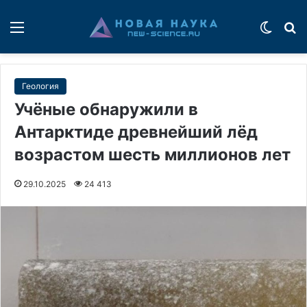
Меню
Switch
П
Геология
Учёные обнаружили в
Антарктиде древнейший лёд
возрастом шесть миллионов лет
29.10.2025
24 413