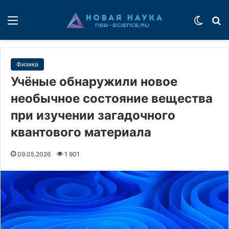
Меню
Switch
П
Физика
Учёные обнаружили новое
необычное состояние вещества
при изучении загадочного
квантового материала
09.05.2026
1 901