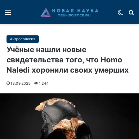
Меню
Switch
П
Антропология
Учёные нашли новые
свидетельства того, что Homo
Naledi хоронили своих умерших
13.09.2025
1 244