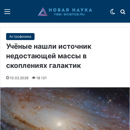
Меню
Switch
П
Астрофизика
Учёные нашли источник
недостающей массы в
скоплениях галактик
10.02.2026
18 131