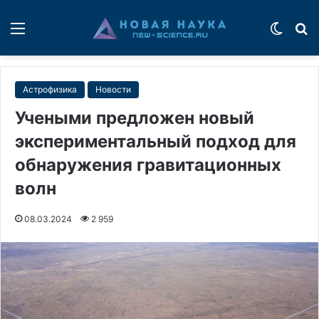
Меню
Switch
П
Астрофизика
Новости
Учеными предложен новый
экспериментальный подход для
обнаружения гравитационных
волн
08.03.2024
2 959