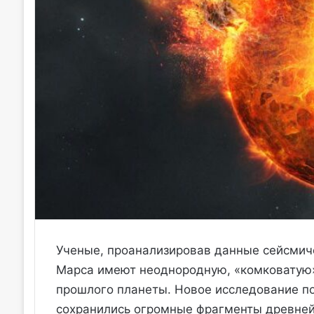
Ученые, проанализировав данные сейсмиче
Марса имеют неоднородную, «комковатую» 
прошлого планеты. Новое исследование по
сохранились огромные фрагменты древней