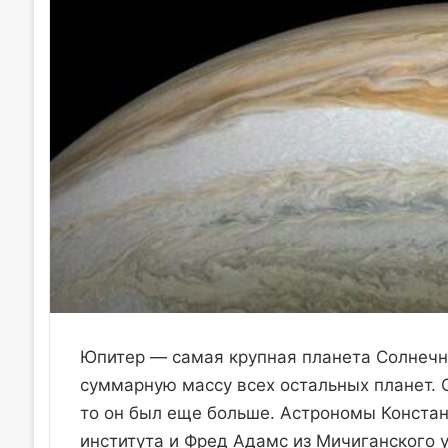
Юпитер — самая крупная планета Солнечно
суммарную массу всех остальных планет. 
то он был еще больше. Астрономы Констан
института и Фред Адамс из Мичиганского у