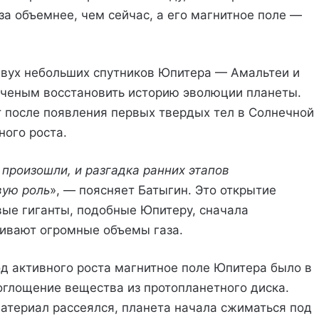
а объемнее, чем сейчас, а его магнитное поле —
двух небольших спутников Юпитера — Амальтеи и
ученым восстановить историю эволюции планеты.
т после появления первых твердых тел в Солнечной
ого роста.
произошли, и разгадка ранних этапов
вую роль
», — поясняет Батыгин. Это открытие
вые гиганты, подобные Юпитеру, сначала
гивают огромные объемы газа.
од активного роста магнитное поле Юпитера было в
поглощение вещества из протопланетного диска.
атериал рассеялся, планета начала сжиматься под