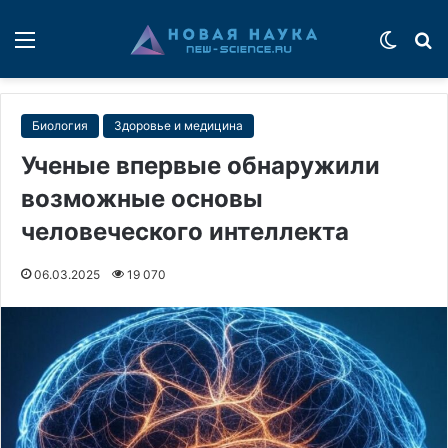
Меню
Switch
П
Биология
Здоровье и медицина
Ученые впервые обнаружили
возможные основы
человеческого интеллекта
06.03.2025
19 070