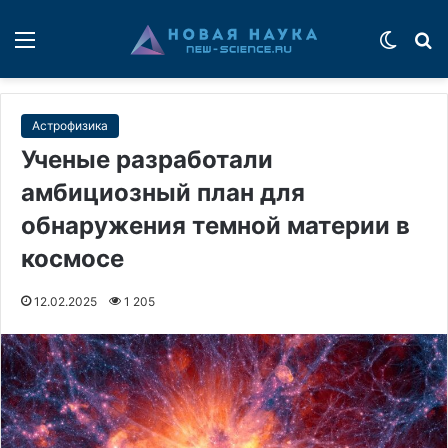
Меню
Switch
П
Астрофизика
Ученые разработали
амбициозный план для
обнаружения темной материи в
космосе
12.02.2025
1 205