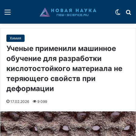
Меню
Switch
П
Химия
Ученые применили машинное
обучение для разработки
кислотостойкого материала не
теряющего свойств при
деформации
17.02.2026
9 099