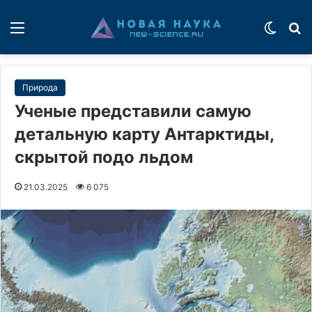
Меню
Switch
П
Природа
Ученые представили самую
детальную карту Антарктиды,
скрытой подо льдом
21.03.2025
6 075