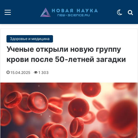
Меню
Switch
П
Здоровье и медицина
Ученые открыли новую группу
крови после 50-летней загадки
15.04.2025
1 303