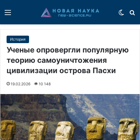
Меню
Switch
П
История
Ученые опровергли популярную
теорию самоуничтожения
цивилизации острова Пасхи
19.02.2026
10 148