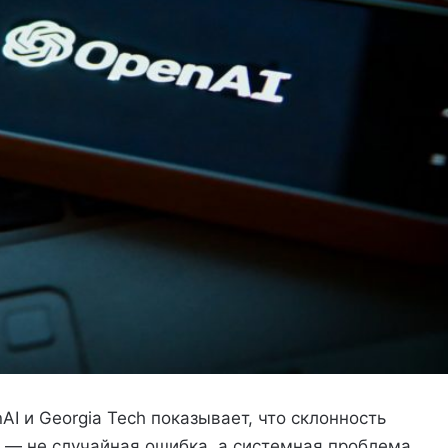
I и Georgia Tech показывает, что склонность
— не случайная ошибка, а системная проблема,