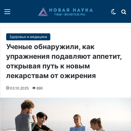
Меню
Switch
П
Здоровье и медицина
Ученые обнаружили, как
упражнения подавляют аппетит,
открывая путь к новым
лекарствам от ожирения
03.10.2025
890