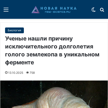
Меню
Switch
П
Биология
Ученые нашли причину
исключительного долголетия
голого землекопа в уникальном
ферменте
13.10.2025
758