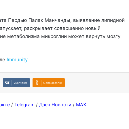
ета Пердью Палак Манчанды, выявление липидной
запускает, раскрывает совершенно новый
ние метаболизма микроглии может вернуть мозгу
але
Immunity
.
VKontakte
Odnoklassniki
акте
/
Telegram
/
Дзен Новости
/
MAX