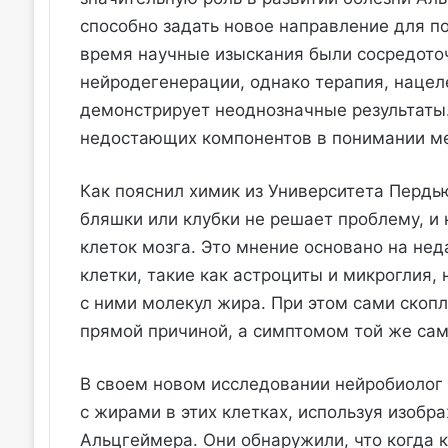
способно задать новое направление для п
время научные изыскания были сосредоточ
нейродегенерации, однако терапия, нацел
демонстрирует неоднозначные результаты.
недостающих компонентов в понимании ме
Как пояснил химик из Университета Пердь
бляшки или клубки не решает проблему, 
клеток мозга. Это мнение основано на не
клетки, такие как астроциты и микроглия,
с ними молекул жира. При этом сами скоп
прямой причиной, а симптомом той же са
В своем новом исследовании нейробиолог 
с жирами в этих клетках, используя изобр
Альцгеймера. Они обнаружили, что когда 