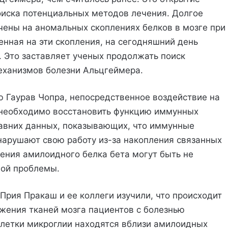
оиска потенциальных методов лечения. Долгое
ены на аномальных скоплениях белков в мозге при
енная на эти скопления, на сегодняшний день
 Это заставляет ученых продолжать поиск
ханизмов болезни Альцгеймера.
ю Гаурав Чопра, непосредственное воздействие на
и необходимо восстановить функцию иммунных
давних данных, показывающих, что иммунные
 нарушают свою работу из-за накопления связанных
ления амилоидного белка бета могут быть не
мой проблемы.
Прия Пракаш и ее коллеги изучили, что происходит
ажения тканей мозга пациентов с болезнью
клетки микроглии находятся вблизи амилоидных